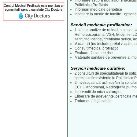
Informare asupra noutatilor si facilitati
Policlinica Profilaxis
Informari medicale periodice
Inscriere la medic de familie - optiona
Servicii medicale profilactice:
1 set de analize de rutina/an ce const
Hemoleucograma, VSH, Glicemie, LDL
seric, trigliceride, creatinina serica, a
Vaccinari (nu include pretul vaccinulu
Consult medical profilactic
Evaluare factori de risc
Materiale sanitare de prevenire a imbo
Servicii medicale curative:
2 consulturi de specialitate/an la solic
specialitatile existente in Policlinica P
2 investigatii paraclinice/an la solic
ECHO abdominal, Radiografie pulmo
Interventii de mica chirurgie
Eliberare de adeverinte, certificate m
Tratamente injectabile